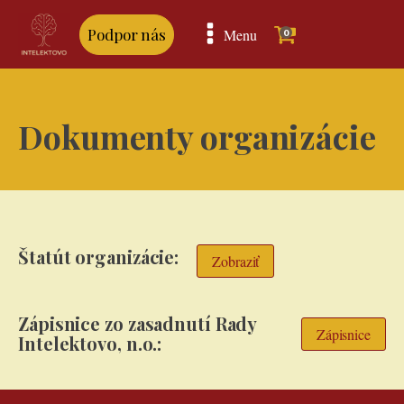
Podpor nás
Menu
0
Dokumenty organizácie
Štatút organizácie:
Zobraziť
Zápisnice zo zasadnutí Rady
Zápisnice
Intelektovo, n.o.: