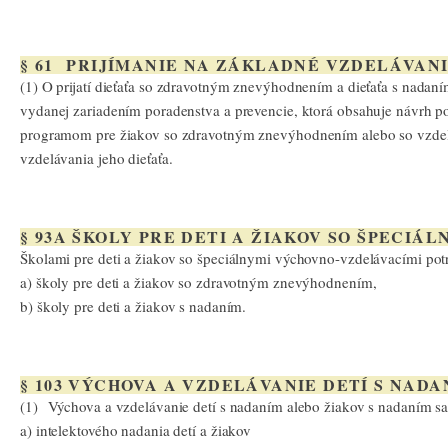
§ 61 PRIJÍMANIE NA ZÁKLADNÉ VZDELÁVAN
(1) O prijatí dieťaťa so zdravotným znevýhodnením a dieťaťa s nadaní
vydanej zariadením poradenstva a prevencie, ktorá obsahuje návrh p
programom pre žiakov so zdravotným znevýhodnením alebo so vzdel
vzdelávania jeho dieťaťa.
§ 93A ŠKOLY PRE DETI A ŽIAKOV SO ŠPECI
Školami pre deti a žiakov so špeciálnymi výchovno-vzdelávacími pot
a) školy pre deti a žiakov so zdravotným znevýhodnením,
b) školy pre deti a žiakov s nadaním.
§ 103 VÝCHOVA A VZDELÁVANIE DETÍ S NAD
(1) Výchova a vzdelávanie detí s nadaním alebo žiakov s nadaním sa
a) intelektového nadania detí a žiakov