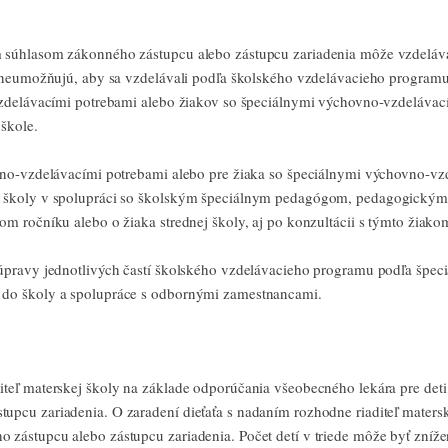
m súhlasom zákonného zástupcu alebo zástupcu zariadenia môže vzdeláv
y neumožňujú, aby sa vzdelávali podľa školského vzdelávacieho programu
vzdelávacími potrebami alebo žiakov so špeciálnymi výchovno-vzdelávac
škole.
vno-vzdelávacími potrebami alebo pre žiaka so špeciálnymi výchovno-vz
m školy v spolupráci so školským špeciálnym pedagógom, pedagogickým
m ročníku alebo o žiaka strednej školy, aj po konzultácii s týmto žiako
úpravy jednotlivých častí školského vzdelávacieho programu podľa špeci
 do školy a spolupráce s odbornými zamestnancami.
eľ materskej školy na základe odporúčania všeobecného lekára pre deti 
pcu zariadenia. O zaradení dieťaťa s nadaním rozhodne riaditeľ matersk
zástupcu alebo zástupcu zariadenia. Počet detí v triede môže byť zníž