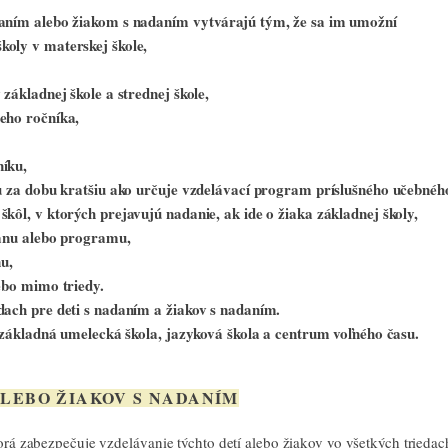
daním alebo žiakom s nadaním vytvárajú tým, že sa im umožní
koly v materskej škole,
základnej škole a strednej škole,
eho ročníka,
níku,
ou za dobu kratšiu ako určuje vzdelávací program príslušného učebnéh
kôl, v ktorých prejavujú nadanie, ak ide o žiaka základnej školy,
lánu alebo programu,
nu,
ebo mimo triedy.
dach pre deti s nadaním a žiakov s nadaním.
j základná umelecká škola, jazyková škola a centrum voľného času.
 ALEBO ŽIAKOV S NADANÍM
torá zabezpečuje vzdelávanie týchto detí alebo žiakov vo všetkých trieda