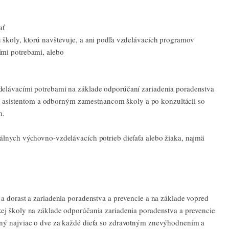
ať
 školy, ktorú navštevuje, a ani podľa vzdelávacích programov
ími potrebami, alebo
delávacími potrebami na základe odporúčaní zariadenia poradenstva
 asistentom a odborným zamestnancom školy a po konzultácii so
m.
álnych výchovno-vzdelávacích potrieb dieťaťa alebo žiaka, najmä
a dorast a zariadenia poradenstva a prevencie a na základe vopred
ej školy na základe odporúčania zariadenia poradenstva a prevencie
ený najviac o dve za každé dieťa so zdravotným znevýhodnením a