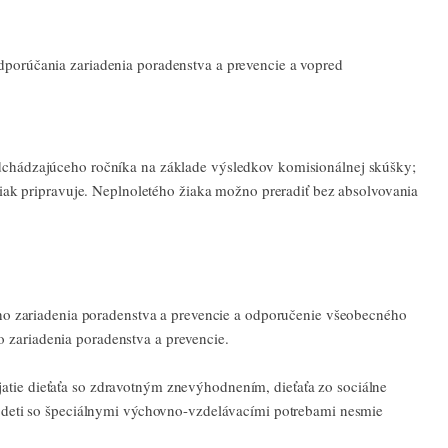
odporúčania zariadenia poradenstva a prevencie a vopred
redchádzajúceho ročníka na základe výsledkov komisionálnej skúšky;
 žiak pripravuje. Neplnoletého žiaka možno preradiť bez absolvovania
ného zariadenia poradenstva a prevencie a odporučenie všeobecného
ho zariadenia poradenstva a prevencie.
rijatie dieťaťa so zdravotným znevýhodnením, dieťaťa zo sociálne
re deti so špeciálnymi výchovno-vzdelávacími potrebami nesmie