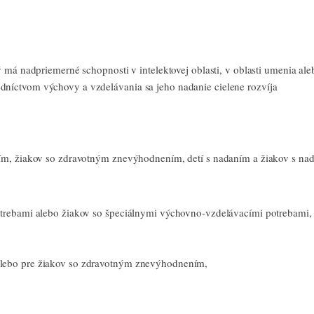
 má nadpriemerné schopnosti v intelektovej oblasti, v oblasti umenia ale
níctvom výchovy a vzdelávania sa jeho nadanie cielene rozvíja
ím, žiakov so zdravotným znevýhodnením, detí s nadaním a žiakov s nad
otrebami alebo žiakov so špeciálnymi výchovno-vzdelávacími potrebami,
alebo pre žiakov so zdravotným znevýhodnením,