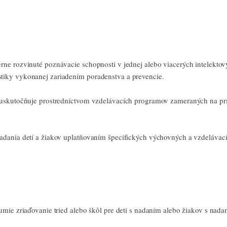
rne rozvinuté poznávacie schopnosti v jednej alebo viacerých intelekto
tiky vykonanej zariadením poradenstva a prevencie.
 uskutočňuje prostredníctvom vzdelávacích programov zameraných na prí
adania detí a žiakov uplatňovaním špecifických výchovných a vzdelávac
mie zriaďovanie tried alebo škôl pre deti s nadaním alebo žiakov s nada