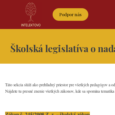
Podpor nás
Školská legislatíva o na
Táto sekcia slúži ako prehľadný priestor pre všetkých pedagógov a od
Nájdete tu presné znenie všetkých zákonov, kde sa spomína tematika
Zákon č. 245/2008 Z. z. – školský zákon