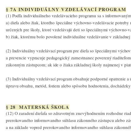
§ 7A INDIVIDUÁLNY VZDELÁVACÍ PROGRAM
(1) Podľa individuálneho vzdelávacieho programu sa s informovaný
a) dieťa alebo žiak, ktorého špeciálne výchovno-vzdelávacie potreb
určených pre školy, ktoré vzdelávajú deti so špeciálnymi výchovno-
b) žiak, ktorému bolo povolené individuálne vzdelávanie v základnej 
(2) Individuálny vzdelávací program pre dieťa so špeciálnymi výcho
a prevencie vypracuje pedagogický zamestnanec poverený riaditeľo
zákonným zástupcom; ak ide o žiaka základnej školy najmenej v piato
(3) Individuálny vzdelávací program obsahuje podporné opatrenie a 
úpravu obsahu, metód, foriem alebo spôsobu hodnotenia, dochádzky
§ 28 MATERSKÁ ŠKOLA
(12) O zaradení dieťaťa so zdravotným znevýhodnením rozhodne riadit
prerokovaného informovaného súhlasu zákonného zástupcu alebo zástu
a na základe vopred prerokovaného informovaného súhlasu zákonného 