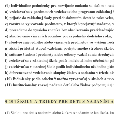
(9) Individuálne podmienky pre rozvíjanie nadania sa deťom s na
a) vzdelávať sa v predmetoch vzdelávacieho programu základnej š
b) prijatie do základnej školy pred dosiahnutím šiesteho roku veku,
c) rozšírené vyučovanie predmetov, v ktorých prejavujú nadanie, v 
d) preradenie do vyššieho ročníka bez absolvovania predchádzajúc
e) absolvovanie viacerých ročníkov počas jedného školského roka,
f) absolvovanie jedného alebo viacerých predmetov vo vyššom roč
g) získať príslušný stupeň vzdelania poskytovaného strednou škol
h) súčasne študovať predmety alebo odbory vzdelávania stredných š
i) vzdelávať sa v základnej škole podľa individuálneho učebného p
j) vzdelávať sa v strednej škole podľa individuálneho učebného plá
k) diferencované vzdelávanie skupiny žiakov s nadaním v triede al
(10) Podmienky podľa odseku 9 možno vytvárať aj v školách a trie
(11) Inštitucionálny rozvoj nadania detí alebo žiakov podporujú a
§ 104 ŠKOLY A TRIEDY PRE DETI S NADANÍM
(1) Školou pre deti s nadaním alebo žiakov s nadaním je len škola, k