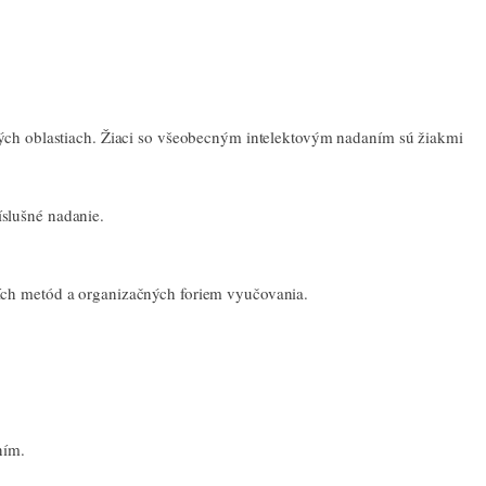
vých oblastiach. Žiaci so všeobecným intelektovým nadaním sú žiakmi
slušné nadanie.
ích metód a organizačných foriem vyučovania.
ním.