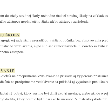
 do triedy strednej školy rozhodne riaditeľ strednej školy na základe 
ého zástupcu neplnoletého žiaka alebo zástupcu zariadenia.
EJ ŠKOLY
edagogickej rade školy preradiť do vyššieho ročníka bez absolvovania p
e duálneho vzdelávania, aj po súhlase zamestnávateľa, u ktorého sa tento
onného zástupcu.
ÁVANIE
e dieťaťa na predprimárne vzdelávanie sa prikladá aj vyjadrenie prísluš
tie dieťaťa na predprimárne vzdelávanie sa prikladá aj vyjadrenie príslušné
 adaptačný pobyt, ktorý nesmie byť dlhší ako tri mesiace, alebo ak ide o p
yt dieťaťa, ktorý nesmie byť dlhší ako tri mesiace. V materskej škole p