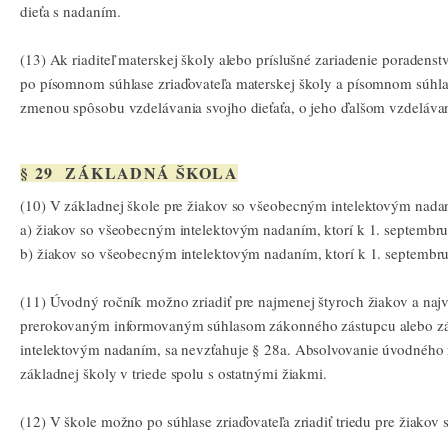
dieťa s nadaním.
(13) Ak riaditeľ materskej školy alebo príslušné zariadenie poradens
po písomnom súhlase zriaďovateľa materskej školy a písomnom súhlas
zmenou spôsobu vzdelávania svojho dieťaťa, o jeho ďalšom vzdeláva
§ 29 ZÁKLADNÁ ŠKOLA
(10) V základnej škole pre žiakov so všeobecným intelektovým nada
a) žiakov so všeobecným intelektovým nadaním, ktorí k 1. septembru 
b) žiakov so všeobecným intelektovým nadaním, ktorí k 1. septembru 
(11) Úvodný ročník možno zriadiť pre najmenej štyroch žiakov a najvi
prerokovaným informovaným súhlasom zákonného zástupcu alebo zás
intelektovým nadaním, sa nevzťahuje § 28a. Absolvovanie úvodného 
základnej školy v triede spolu s ostatnými žiakmi.
(12) V škole možno po súhlase zriaďovateľa zriadiť triedu pre žiak