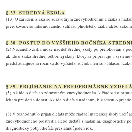
§ 33 STREDNÁ ŠKOLA
(13) O zaradení žiaka so zdravotným znevýhodnením a žiaka s nadaním
prerokovaného informovaného súhlasu plnoletého žiaka alebo zákonn
§ 38 POSTUP DO VYŠŠIEHO ROČNÍKA STREDN
(2) Nadaného žiaka môže riaditeľ strednej školy po prerokovaní v p
ak ide o žiaka strednej odbornej školy, ktorý sa pripravuje v systém
predchádzajúceho ročníka do vyššieho ročníka len so súhlasom zák
§ 59 PRIJÍMANIE NA PREDPRIMÁRNE VZDEL
(5) Ak ide o dieťa so zdravotným znevýhodnením, k žiadosti o prijati
lekára pre deti a dorast. Ak ide o dieťa s nadaním, k žiadosti o prija
(8) V rozhodnutí o prijatí dieťaťa môže riaditeľ materskej školy určiť
znevýhodneného prostredia alebo dieťaťa s nadaním, diagnostický pob
diagnostický pobyt dieťaťa presiahnuť jeden rok.