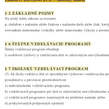
§ 2 ZÁKLADNÉ POJMY
Na účely tohto zákona sa rozumie
p, dieťaťom s nadaním alebo žiakom s nadaním dieťa alebo žiak, ktorý
rovesníkmi mimoriadne výsledky alebo mimoriadne výkony a prostred
§ 6 ŠTÁTNE VZDELÁVACIE PROGRAMY
Štátny vzdelávací program obsahuje
l) osobitosti výchovy a vzdelávania detí so zdravotným znevýhodnen
§ 7 ŠKOLSKÝ VZDELÁVACÍ PROGRAM
(5) Ak škola vzdeláva deti so špeciálnymi výchovno-vzdelávacími p
poradenstva a prevencie prostredníctvom
a) individuálneho vzdelávacieho programu,
b) vzdelávacích programov pre deti so zdravotným znevýhodnením 
c) vzdelávacích programov zameraných na príslušné nadanie alebo
d) poskytovaných podporných opatrení.