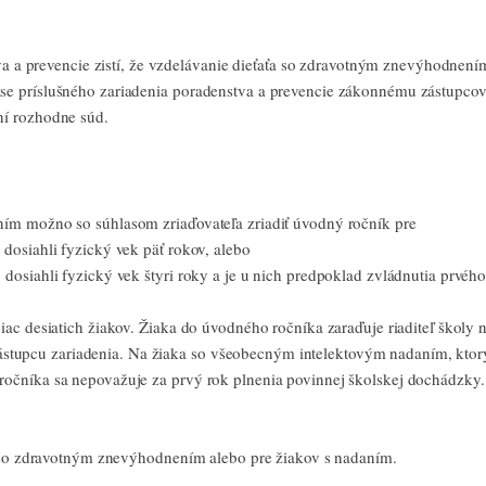
tva a prevencie zistí, že vzdelávanie dieťaťa so zdravotným znevýhodnení
e príslušného zariadenia poradenstva a prevencie zákonnému zástupcovi
ní rozhodne súd.
ním možno so súhlasom zriaďovateľa zriadiť úvodný ročník pre
dosiahli fyzický vek päť rokov, alebo
dosiahli fyzický vek štyri roky a je u nich predpoklad zvládnutia prvéh
ac desiatich žiakov. Žiaka do úvodného ročníka zaraďuje riaditeľ školy 
tupcu zariadenia. Na žiaka so všeobecným intelektovým nadaním, ktor
ročníka sa nepovažuje za prvý rok plnenia povinnej školskej dochádzky
ov so zdravotným znevýhodnením alebo pre žiakov s nadaním.