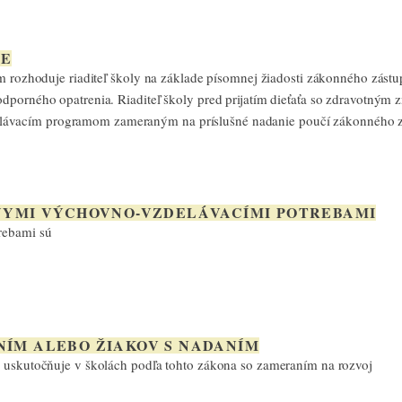
IE
m rozhoduje riaditeľ školy na základe písomnej žiadosti zákonného zástu
odporného opatrenia. Riaditeľ školy pred prijatím dieťaťa so zdravotným
ávacím programom zameraným na príslušné nadanie poučí zákonného zás
ÁLNYMI VÝCHOVNO-VZDELÁVACÍMI POTREBAMI
rebami sú
ANÍM ALEBO ŽIAKOV S NADANÍM
 uskutočňuje v školách podľa tohto zákona so zameraním na rozvoj