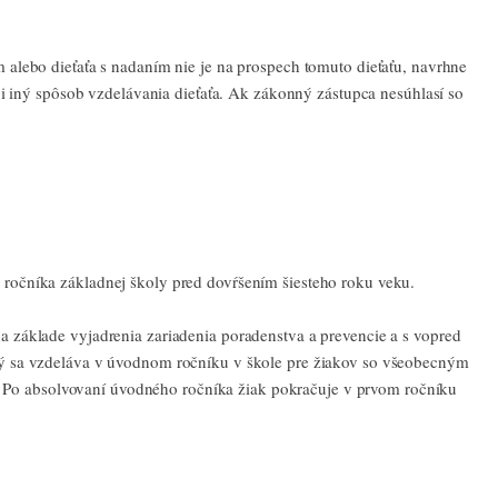
m alebo dieťaťa s nadaním nie je na prospech tomuto dieťaťu, navrhne
 iný spôsob vzdelávania dieťaťa. Ak zákonný zástupca nesúhlasí so
o ročníka základnej školy pred dovŕšením šiesteho roku veku.
na základe vyjadrenia zariadenia poradenstva a prevencie a s vopred
ý sa vzdeláva v úvodnom ročníku v škole pre žiakov so všeobecným
. Po absolvovaní úvodného ročníka žiak pokračuje v prvom ročníku