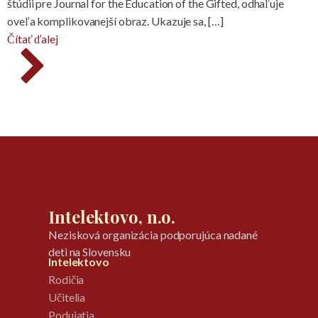
štúdii pre Journal for the Education of the Gifted, odhaľuje
oveľa komplikovanejší obraz. Ukazuje sa, […]
Čítať ďalej
Intelektovo, n.o.
Nezisková organizácia podporujúca nadané
deti na Slovensku
Intelektovo
Rodičia
Učitelia
Podujatia