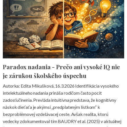
Paradox nadania - Prečo ani vysoké IQ nie
je zárukou školského úspechu
Autorka: Edita Mikušková, 16.3.2026 Identifikácia vysokého
intelektuálneho nadania prináša rodičom často pocit
zadosťučinenia. Prevláda intuitívna predstava, že kognitívny
náskok dieťaťa je akýmsi „predplateným lístkom“ k
bezproblémovej vzdelávacej ceste. Avšak realita, ktorú
vedecky zdokumentoval tím BAUDRY et al. (2025) v aktuálnej