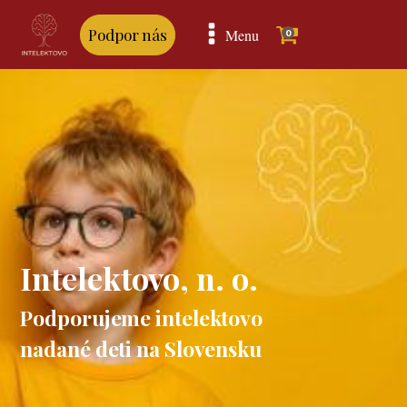
Podpor nás
Menu
0
Intelektovo, n. o.
Podporujeme intelektovo
nadané deti na Slovensku