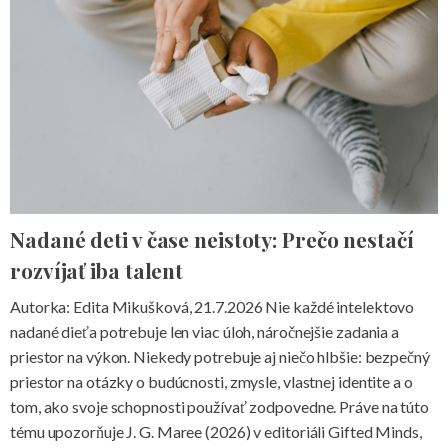
Nadané deti v čase neistoty: Prečo nestačí
rozvíjať iba talent
Autorka: Edita Mikušková, 21.7.2026 Nie každé intelektovo
nadané dieťa potrebuje len viac úloh, náročnejšie zadania a
priestor na výkon. Niekedy potrebuje aj niečo hlbšie: bezpečný
priestor na otázky o budúcnosti, zmysle, vlastnej identite a o
tom, ako svoje schopnosti používať zodpovedne. Práve na túto
tému upozorňuje J. G. Maree (2026) v editoriáli Gifted Minds,