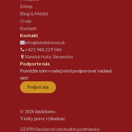
Eshop
Blog & Médiá
O nás
Kontakt
Kontakt
info@intelektovo.sk
+421 948 229 586
Slanská Huta, Slovensko
Podporte nás
Pomôžte nám v našej misii podporovať nadané
deti
Podpor nás
© 2026 Intelektovo.
Všetky práva vyhradené.
GDPR
Všeobecné obchodné podmienky