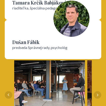
Tamara Krčík Babjáková
riaditeľka, špeciálna pedagogička
Dušan Fábik
predseda Správnej rady, psychológ