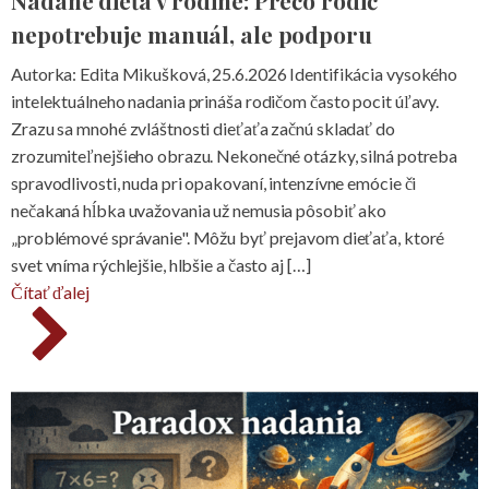
Nadané dieťa v rodine: Prečo rodič
nepotrebuje manuál, ale podporu
Autorka: Edita Mikušková, 25.6.2026 Identifikácia vysokého
intelektuálneho nadania prináša rodičom často pocit úľavy.
Zrazu sa mnohé zvláštnosti dieťaťa začnú skladať do
zrozumiteľnejšieho obrazu. Nekonečné otázky, silná potreba
spravodlivosti, nuda pri opakovaní, intenzívne emócie či
nečakaná hĺbka uvažovania už nemusia pôsobiť ako
„problémové správanie". Môžu byť prejavom dieťaťa, ktoré
svet vníma rýchlejšie, hlbšie a často aj […]
Čítať ďalej