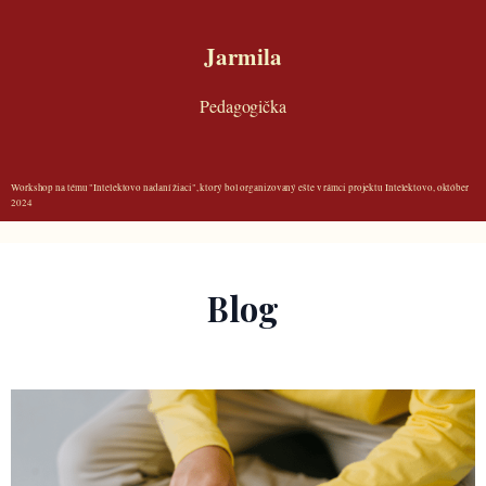
Jarmila
Pedagogička
Workshop na tému "Intelektovo nadaní žiaci", ktorý bol organizovaný ešte v rámci projektu Intelektovo, október
2024
Blog