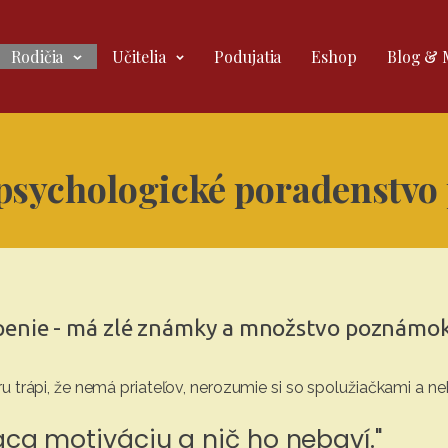
Rodičia
Učitelia
Podujatia
Eshop
Blog & 
psychologické poradenstvo 
openie - má zlé známky a množstvo poznámok
ru trápi, že nemá priateľov, nerozumie si so spolužiačkami a ne
ráca motiváciu a nič ho nebaví."