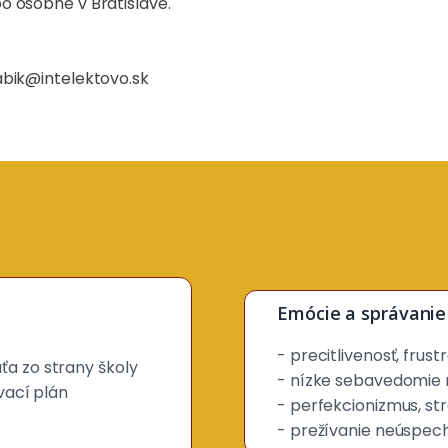
o osobne v Bratislave.
abik@intelektovo.sk
Emócie a správanie
- precitlivenosť, frust
a zo strany školy
- nízke sebavedomie 
vací plán
- perfekcionizmus, st
- prežívanie neúspech
)