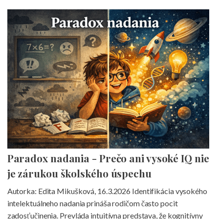
Paradox nadania - Prečo ani vysoké IQ nie
je zárukou školského úspechu
Autorka: Edita Mikušková, 16.3.2026 Identifikácia vysokého
intelektuálneho nadania prináša rodičom často pocit
zadosťučinenia. Prevláda intuitívna predstava, že kognitívny