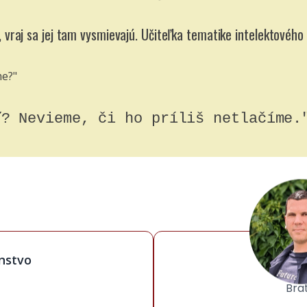
, vraj sa jej tam vysmievajú. Učiteľka tematike intelektovéh
me?"
ť? Nevieme, či ho príliš netlačíme.
Psy
nstvo
PhD
Brat