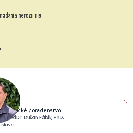
o nadania nerozumie."
"
chologické poradenstvo
r. PaedDr. Dušan Fábik, PhD.
islava