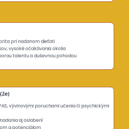
torita pri nadanom dieťati
žkov, vysoké očakávania okolia
porou talentu a duševnou pohodou
(2e)
PAS, vývinovými poruchami učenia či psychickými
e nadania aj oslabení
om a potenciálom