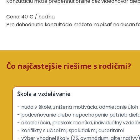
Konzutáciu môže prebehnúť online cez videohovor aleb
Cena: 40 € / hodina
Pre dohodnutie konzultácie môžete napísať na dusan.f
Čo najčastejšie riešime s rodičmi?
Škola a vzdelávanie
- nuda v škole, znížená motivácia, odmietanie úloh
- podceňovanie alebo nepochopenie potrieb dieťať
- akcelerácia, preskok ročníka, individuálny vzdelá
- konflikty s učiteľmi, spolužiakmi, autoritami
- výber vhodnej školy (ZŠ, gymnázium, alternatívy