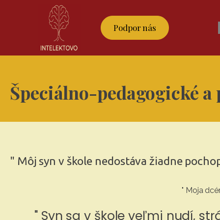
Podpor nás
Špeciálno-pedagogické a 
" Môj syn v škole nedostáva žiadne poch
" Moja dcé
" Syn sa v škole veľmi nudí, st