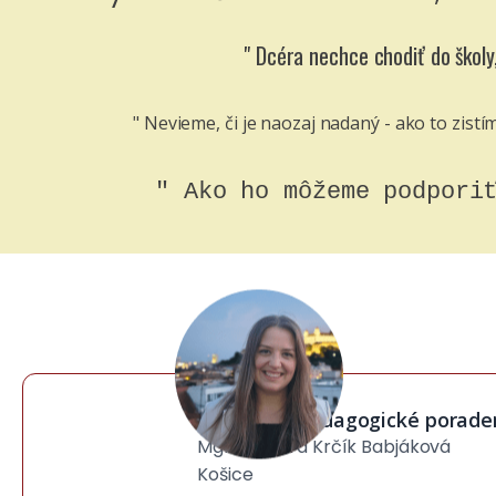
" Dcéra nechce chodiť do školy
" Nevieme, či je naozaj nadaný - ako to zistí
" Ako ho môžeme podpori
Špeciálno-pedagogické porade
Mgr. Tamara Krčík Babjáková
Košice