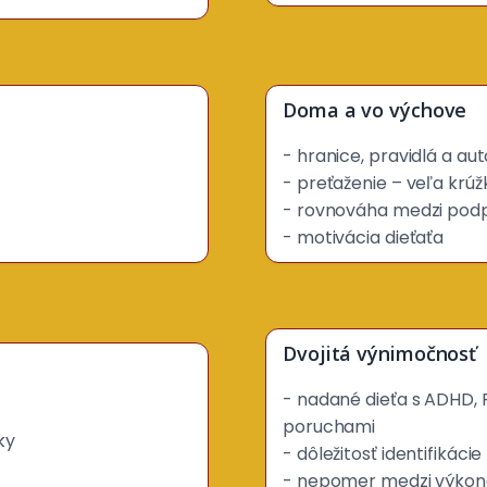
Doma a vo výchove
- hranice, pravidlá a au
- preťaženie – veľa krú
- rovnováha medzi pod
- motivácia dieťaťa
Dvojitá výnimočnosť 
- nadané dieťa s ADHD, 
poruchami
ky
- dôležitosť identifikáci
- nepomer medzi výkon