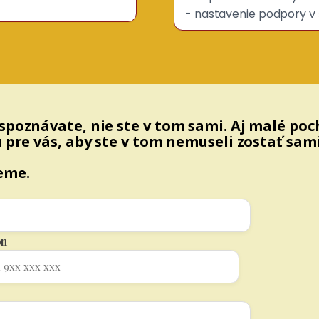
- nastavenie podpory v š
spoznávate, nie ste v tom sami. Aj malé poc
 pre vás, aby ste v tom nemuseli zostať sami
eme.
ón