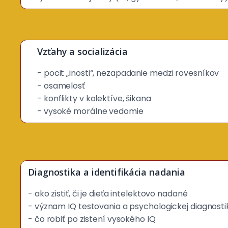
Vzťahy a socializácia
- pocit „inosti“, nezapadanie medzi rovesníkov
- osamelosť
- konflikty v kolektíve, šikana
- vysoké morálne vedomie
Diagnostika a identifikácia nadania
- ako zistiť, či je dieťa intelektovo nadané
- význam IQ testovania a psychologickej diagnosti
- čo robiť po zistení vysokého IQ