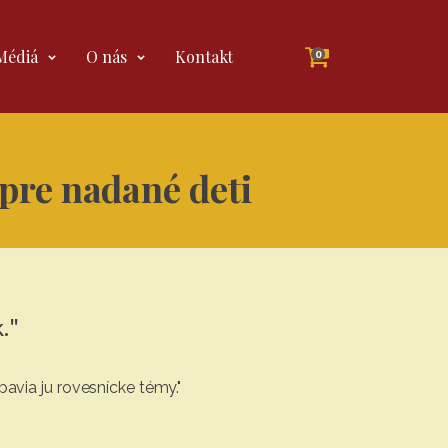
Médiá
O nás
Kontakt
0
pre nadané deti
."
bavia ju rovesnícke témy."