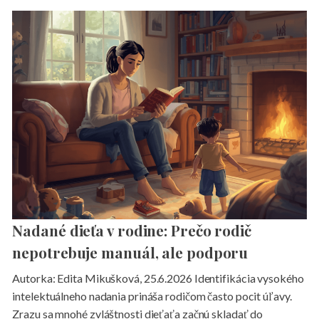
Nadané dieťa v rodine: Prečo rodič
nepotrebuje manuál, ale podporu
Autorka: Edita Mikušková, 25.6.2026 Identifikácia vysokého
intelektuálneho nadania prináša rodičom často pocit úľavy.
Zrazu sa mnohé zvláštnosti dieťaťa začnú skladať do