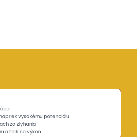
rácia
napriek vysokému potenciálu
rach zo zlyhania
u a tlak na výkon