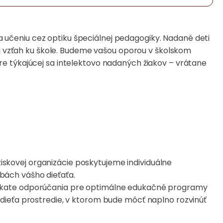
učeniu cez optiku špeciálnej pedagogiky. Nadané deti
aj vzťah ku škole. Budeme vašou oporou v školskom
e týkajúcej sa intelektovo nadaných žiakov – vrátane
ziskovej organizácie poskytujeme individuálne
bách vášho dieťaťa.
ískate odporúčania pre optimálne edukačné programy
dieťa prostredie, v ktorom bude môcť naplno rozvinúť