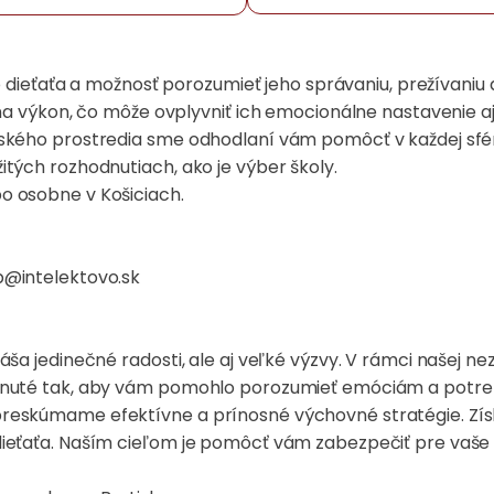
aťa a možnosť porozumieť jeho správaniu, prežívaniu a 
 na výkon, čo môže ovplyvniť ich emocionálne nastavenie 
ského prostredia sme odhodlaní vám pomôcť v každej sfér
tých rozhodnutiach, ako je výber školy.
o osobne v Košiciach.
b@intelektovo.sk
ša jedinečné radosti, ale aj veľké výzvy. V rámci našej ne
rhnuté tak, aby vám pomohlo porozumieť emóciám a potre
 preskúmame efektívne a prínosné výchovné stratégie. Z
ieťaťa. Naším cieľom je pomôcť vám zabezpečiť pre vaše 