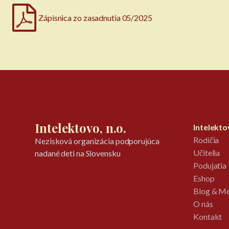
Zápisnica zo zasadnutia 05/2025
Intelektovo, n.o.
Intelekt
Rodičia
Nezisková organizácia podporujúca
Učitelia
nadané deti na Slovensku
Podujatia
Eshop
Blog & M
O nás
Kontakt