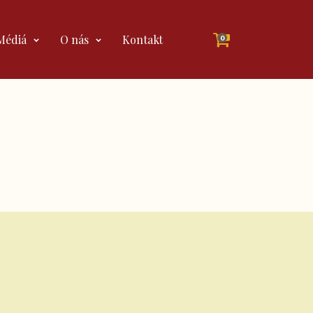
Médiá
O nás
Kontakt
0