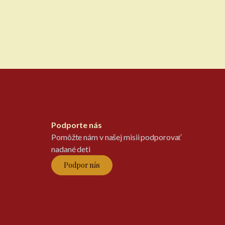
Podporte nás
Pomôžte nám v našej misii podporovať
nadané deti
Podpor nás