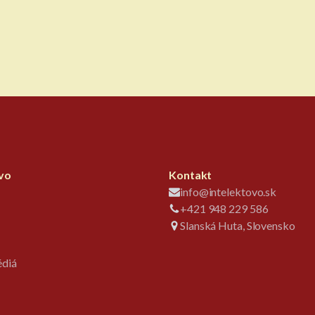
ovo
Kontakt
info@intelektovo.sk
+421 948 229 586
Slanská Huta, Slovensko
édiá