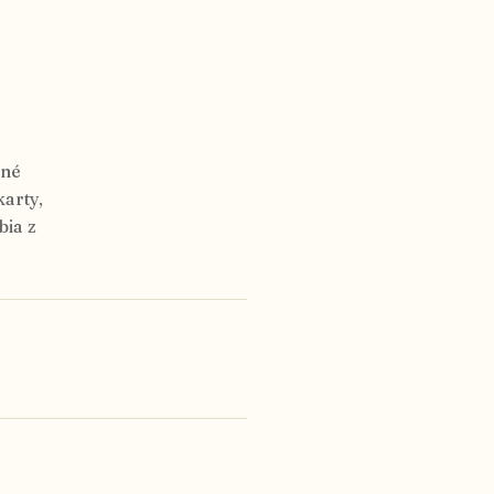
ané
karty,
bia z