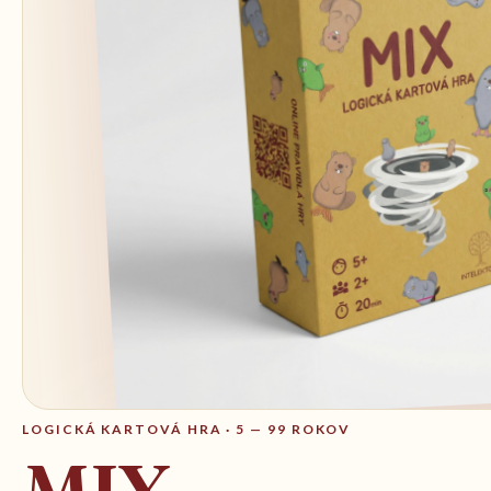
LOGICKÁ KARTOVÁ HRA · 5 — 99 ROKOV