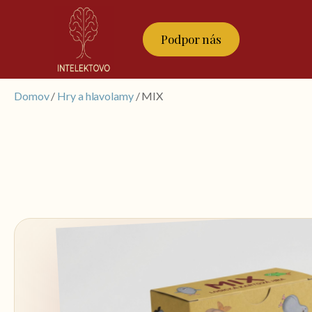
Podpor nás
Domov
/
Hry a hlavolamy
/ MIX