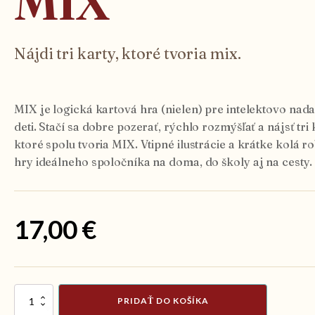
MIX
Nájdi tri karty, ktoré tvoria mix.
MIX je logická kartová hra (nielen) pre intelektovo nad
deti. Stačí sa dobre pozerať, rýchlo rozmýšľať a nájsť tri 
ktoré spolu tvoria MIX. Vtipné ilustrácie a krátke kolá ro
hry ideálneho spoločníka na doma, do školy aj na cesty.
17,00
€
množstvo
PRIDAŤ DO KOŠÍKA
MIX