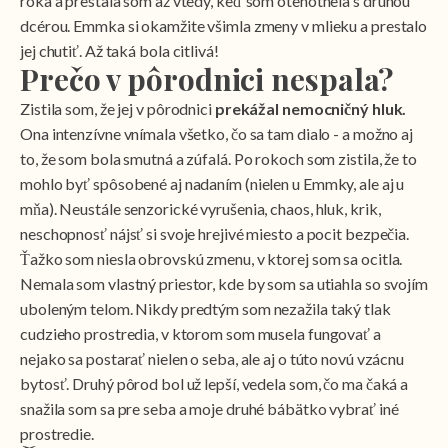
roka a prestala som až vtedy, keď som otehotnela s druhou
dcérou. Emmka si okamžite všimla zmeny v mlieku a prestalo
jej chutiť. Až taká bola citlivá!
Prečo v pôrodnici nespala?
Zistila som, že jej v pôrodnici
prekážal nemocničný hluk.
Ona intenzívne vnímala všetko, čo sa tam dialo - a možno aj
to, že som bola smutná a zúfalá. Po rokoch som zistila, že to
mohlo byť spôsobené aj nadaním (nielen u Emmky, ale aj u
mňa). Neustále senzorické vyrušenia, chaos, hluk, krik,
neschopnosť nájsť si svoje hrejivé miesto a pocit bezpečia.
Ťažko som niesla obrovskú zmenu, v ktorej som sa ocitla.
Nemala som vlastný priestor, kde by som sa utiahla so svojím
uboleným telom. Nikdy predtým som nezažila taký tlak
cudzieho prostredia, v ktorom som musela fungovať a
nejako sa postarať nielen o seba, ale aj o túto novú vzácnu
bytosť. Druhý pôrod bol už lepší, vedela som, čo ma čaká a
snažila som sa pre seba a moje druhé bábätko vybrať iné
prostredie.