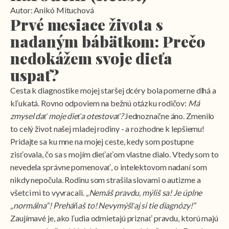
Autor: Anikó Mituchová
Prvé mesiace života s
nadaným bábätkom: Prečo
nedokážem svoje dieťa
uspať?
Cesta k diagnostike mojej staršej dcéry bola pomerne dlhá a
kľukatá. Rovno odpoviem na bežnú otázku rodičov:
Má
zmysel dať moje dieťa otestovať?
Jednoznačne áno. Zmenilo
to celý život našej mladej rodiny - a rozhodne k lepšiemu!
Pridajte sa ku mne na mojej ceste, kedy som postupne
zisťovala, čo sa s mojím dieťaťom vlastne dialo. Vtedy som to
nevedela správne pomenovať, o intelektovom nadaní som
nikdy nepočula. Rodinu som strašila slovami o autizme a
všetci mi to vyvracali.
„Nemáš pravdu, mýliš sa! Je úplne
„normálna“! Preháňaš to! Nevymýšľaj si tie diagnózy!“
Zaujímavé je, ako ľudia odmietajú priznať pravdu, ktorú majú