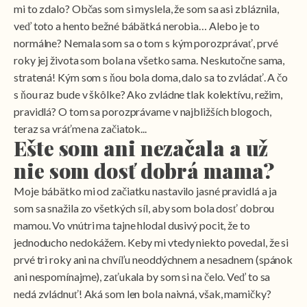
mi to zdalo? Občas som si myslela, že som sa asi zbláznila,
veď toto a hento bežné bábätká nerobia… Alebo je to
normálne? Nemala som sa o tom s kým porozprávať, prvé
roky jej života som bola na všetko sama. Neskutočne sama,
stratená! Kým som s ňou bola doma, dalo sa to zvládať. A čo
s ňou raz bude v škôlke? Ako zvládne tlak kolektívu, režim,
pravidlá? O tom sa porozprávame v najbližších blogoch,
teraz sa vráťme na začiatok...
Ešte som ani nezačala a už
nie som dosť dobrá mama?
Moje bábätko mi od začiatku nastavilo jasné pravidlá a ja
som sa snažila zo všetkých síl, aby som bola dosť dobrou
mamou. Vo vnútri ma tajne hlodal dusivý pocit, že to
jednoducho nedokážem. Keby mi vtedy niekto povedal, že si
prvé tri roky ani na chvíľu neoddýchnem a nesadnem (spánok
ani nespomínajme), zaťukala by som si na čelo. Veď to sa
nedá zvládnuť! Aká som len bola naivná, však, mamičky?