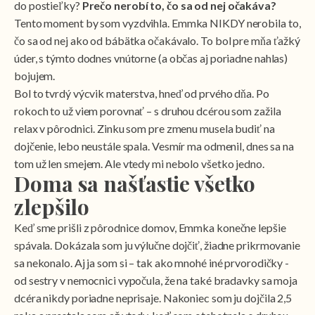
do postieľky?
Prečo nerobí to, čo sa od nej očakáva?
Tento moment by som vyzdvihla. Emmka NIKDY nerobila to,
čo sa od nej ako od bábätka očakávalo. To bol pre mňa ťažký
úder, s týmto dodnes vnútorne (a občas aj poriadne nahlas)
bojujem.
Bol to tvrdý výcvik materstva, hneď od prvého dňa. Po
rokoch to už viem porovnať – s druhou dcérou som zažila
relax v pôrodnici. Zinku som pre zmenu musela budiť na
dojčenie, lebo neustále spala. Vesmír ma odmenil, dnes sa na
tom už len smejem. Ale vtedy mi nebolo všetko jedno.
Doma sa našťastie všetko
zlepšilo
Keď sme prišli z pôrodnice domov, Emmka konečne lepšie
spávala. Dokázala som ju výlučne dojčiť, žiadne prikrmovanie
sa nekonalo. Aj ja som si – tak ako mnohé iné prvorodičky -
od sestry v nemocnici vypočula, že na také bradavky sa moja
dcéra nikdy poriadne neprisaje. Nakoniec som ju dojčila 2,5