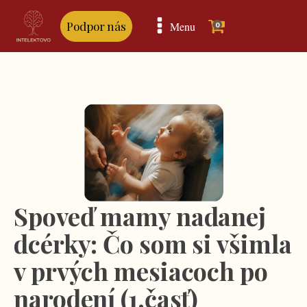
Podpor nás
Menu
0
Spoveď mamy nadanej
dcérky: Čo som si všimla
v prvých mesiacoch po
narodení (1.časť)