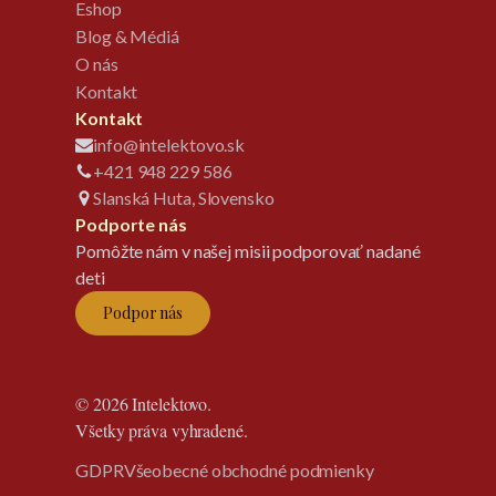
Eshop
Blog & Médiá
O nás
Kontakt
Kontakt
info@intelektovo.sk
+421 948 229 586
Slanská Huta, Slovensko
Podporte nás
Pomôžte nám v našej misii podporovať nadané
deti
Podpor nás
© 2026 Intelektovo.
Všetky práva vyhradené.
GDPR
Všeobecné obchodné podmienky