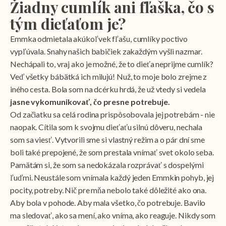
Žiadny cumlík ani fľaška, čo s
tým dieťaťom je?
Emmka odmietala akúkoľvek fľašu, cumlíky poctivo
vypľúvala. Snahy našich babičiek zakaždým vyšli nazmar.
Nechápali to, vraj ako je možné, že to dieťa neprijme cumlík?
Veď všetky bábätká ich milujú! Nuž, to moje bolo zrejme z
iného cesta. Bola som na dcérku hrdá, že už vtedy si vedela
jasne vykomunikovať, čo presne potrebuje.
Od začiatku sa celá rodina prispôsobovala jej potrebám - nie
naopak. Cítila som k svojmu dieťaťu silnú dôveru, nechala
som sa viesť. Vytvorili sme si vlastný režim a o pár dní sme
boli také prepojené, že som prestala vnímať svet okolo seba.
Pamätám si, že som sa nedokázala rozprávať s dospelými
ľuďmi. Neustále som vnímala každý jeden Emmkin pohyb, jej
pocity, potreby. Nič pre mňa nebolo také dôležité ako ona.
Aby bola v pohode. Aby mala všetko, čo potrebuje. Bavilo
ma sledovať, ako sa mení, ako vníma, ako reaguje. Nikdy som