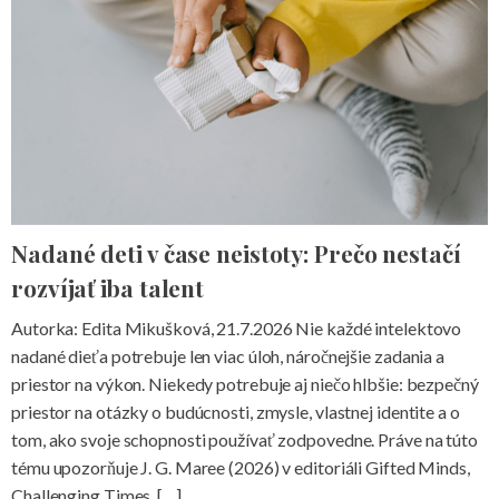
Nadané deti v čase neistoty: Prečo nestačí
rozvíjať iba talent
Autorka: Edita Mikušková, 21.7.2026 Nie každé intelektovo
nadané dieťa potrebuje len viac úloh, náročnejšie zadania a
priestor na výkon. Niekedy potrebuje aj niečo hlbšie: bezpečný
priestor na otázky o budúcnosti, zmysle, vlastnej identite a o
tom, ako svoje schopnosti používať zodpovedne. Práve na túto
tému upozorňuje J. G. Maree (2026) v editoriáli Gifted Minds,
Challenging Times, […]