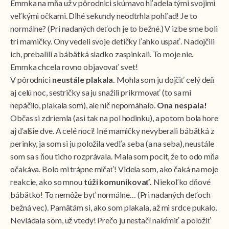
Emmka na mňa už v pôrodnici skúmavo hľadela tými svojimi
veľkými očkami. Dlhé sekundy neodtrhla pohľad! Je to
normálne? (Pri nadaných deťoch je to bežné.) V izbe sme boli
tri mamičky. Ony vedeli svoje detičky ľahko uspať. Nadojčili
ich, prebalili a bábätká sladko zaspinkali. To moje nie.
Emmka chcela rovno objavovať svet!
V pôrodnici
neustále plakala.
Mohla som ju dojčiť celý deň
aj celú noc, sestričky sa ju snažili prikrmovať (to sa mi
nepáčilo, plakala som), ale nič nepomáhalo.
Ona nespala!
Občas si zdriemla (asi tak na pol hodinku), a potom bola hore
aj ďalšie dve. A celé noci! Iné mamičky nevyberali bábätká z
perinky, ja som si ju položila vedľa seba (a na seba), neustále
som sa s ňou ticho rozprávala. Mala som pocit, že to odo mňa
očakáva. Bolo mi trápne mlčať! Videla som, ako čaká na moje
reakcie, ako so mnou
túži komunikovať.
Niekoľko dňové
bábätko! To nemôže byť normálne… (Pri nadaných deťoch
bežná vec). Pamätám si, ako som plakala, až mi srdce pukalo.
Nevládala som, už vtedy! Prečo ju nestačí nakŕmiť a položiť