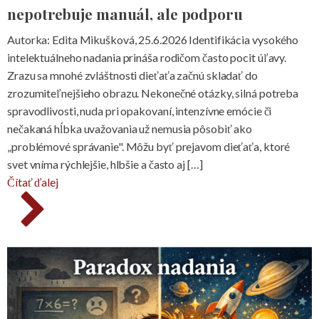
nepotrebuje manuál, ale podporu
Autorka: Edita Mikušková, 25.6.2026 Identifikácia vysokého
intelektuálneho nadania prináša rodičom často pocit úľavy.
Zrazu sa mnohé zvláštnosti dieťaťa začnú skladať do
zrozumiteľnejšieho obrazu. Nekonečné otázky, silná potreba
spravodlivosti, nuda pri opakovaní, intenzívne emócie či
nečakaná hĺbka uvažovania už nemusia pôsobiť ako
„problémové správanie". Môžu byť prejavom dieťaťa, ktoré
svet vníma rýchlejšie, hlbšie a často aj […]
Čítať ďalej