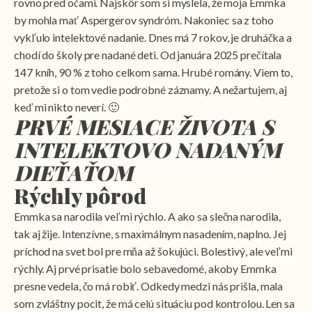
rovno pred očami. Najskôr som si myslela, že moja Emmka
by mohla mať Aspergerov syndróm. Nakoniec sa z toho
vykľulo intelektové nadanie. Dnes má 7 rokov, je druháčka a
chodí do školy pre nadané deti. Od januára 2025 prečítala
147 kníh, 90 % z toho celkom sama. Hrubé romány. Viem to,
pretože si o tom vedie podrobné záznamy. A nežartujem, aj
keď mi nikto neverí. 🙂
PRVÉ MESIACE ŽIVOTA S
INTELEKTOVO NADANÝM
DIEŤAŤOM
Rýchly pôrod
Emmka sa narodila veľmi rýchlo. A ako sa slečna narodila,
tak aj žije. Intenzívne, s maximálnym nasadením, naplno. Jej
príchod na svet bol pre mňa až šokujúci. Bolestivý, ale veľmi
rýchly. Aj prvé prisatie bolo sebavedomé, akoby Emmka
presne vedela, čo má robiť. Odkedy medzi nás prišla, mala
som zvláštny pocit, že má celú situáciu pod kontrolou. Len sa