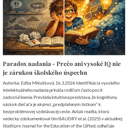
Paradox nadania - Prečo ani vysoké IQ nie
je zárukou školského úspechu
Autorka: Edita Mikušková, 16.3.2026 Identifikácia vysokého
intelektuálneho nadania prináša rodičom často pocit
zadosťučinenia. Prevláda intuitívna predstava, že kognitívny
náskok dieťaťa je akýmsi „predplateným lístkom“ k
bezproblémovej vzdelávacej ceste. Avšak realita, ktorú
vedecky zdokumentoval tím BAUDRY et al. (2025) v aktuálnej
štúdii pre Journal for the Education of the Gifted, odhaľuje