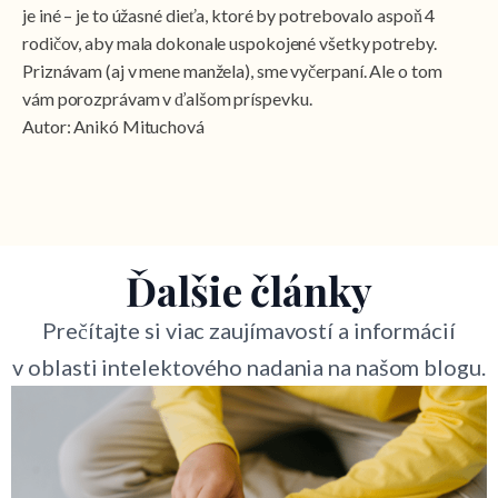
je iné – je to úžasné dieťa, ktoré by potrebovalo aspoň 4
rodičov, aby mala dokonale uspokojené všetky potreby.
Priznávam (aj v mene manžela), sme vyčerpaní. Ale o tom
vám porozprávam v ďalšom príspevku.
Autor: Anikó Mituchová
Ďalšie články
Prečítajte si viac zaujímavostí a informácií
v oblasti intelektového nadania na našom blogu.